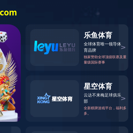
（+86）0512-58633919
pufajx@163.com
星空(中国)
ENGLISH