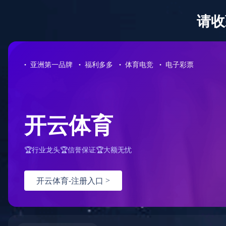
星空官方站线登录入口-离心机专业制作企业
首页
关于我
关于我们
首页
关于我们